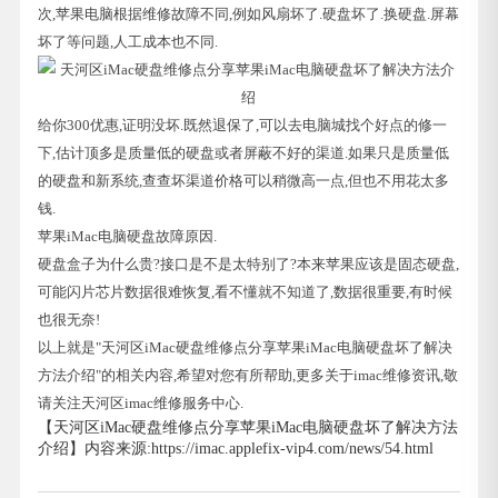
次,苹果电脑根据维修故障不同,例如风扇坏了.硬盘坏了.换硬盘.屏幕
坏了等问题,人工成本也不同.
给你300优惠,证明没坏.既然退保了,可以去电脑城找个好点的修一
下,估计顶多是质量低的硬盘或者屏蔽不好的渠道.如果只是质量低
的硬盘和新系统,查查坏渠道价格可以稍微高一点,但也不用花太多
钱.
苹果iMac电脑硬盘故障原因.
硬盘盒子为什么贵?接口是不是太特别了?本来苹果应该是固态硬盘,
可能闪片芯片数据很难恢复,看不懂就不知道了,数据很重要,有时候
也很无奈!
以上就是"天河区iMac硬盘维修点分享苹果iMac电脑硬盘坏了解决
方法介绍"的相关内容,希望对您有所帮助,更多关于imac维修资讯,敬
请关注天河区imac维修服务中心.
【天河区iMac硬盘维修点分享苹果iMac电脑硬盘坏了解决方法
介绍】内容来源:https://imac.applefix-vip4.com/news/54.html