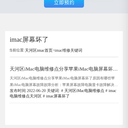
imac屏幕坏了
当前位置:
天河区imac首页
>
imac维修关键词
天河区iMac电脑维修点分享苹果iMac电脑屏幕坏了
原因有哪些
天河区iMac电脑维修点分享苹果iMac电脑屏幕坏了原因有哪些苹
果iMac电脑屏幕故障故障分析：苹果屏幕故障电脑显卡故障解决方
发布时间:2022-06-20 关键词: #
天河区iMac电脑维修点
#
imac
案：1.首先,如果使用这种模式可以稳定支持或保持高特效的全流畅
电脑维修点天河区
#
imac屏幕坏了
运行,我们需要确定所选型号的计算机是否仍然支持d4000.天河区
iMac电脑维修点分享苹果iMac电脑屏幕坏了原因有哪些这是一个
故障.一般来说,图形卡的